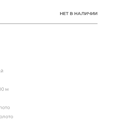
НЕТ В НАЛИЧИИ
ий
00 м
лото
золото